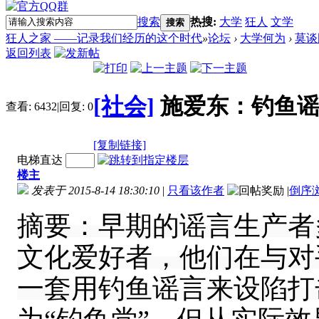
搜索
热搜:
大学
狂人
文学
搜索
狂人之家 ——记录我们经历的这个时代
»
论坛
›
大学何为
›
莫谈
返回列表
[社会]
施爱东：钓鱼
查看:
6432
|
回复:
0
[复制链接]
电梯直达
楼主
发表于 2015-8-14 18:30:10
|
只看该作者
|
倒序
摘要：早期的谣言生产者
文化爱好者，他们在与对
一套用钓鱼谣言来设陷打