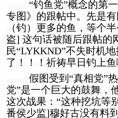
“钓鱼党”概念的第一
专图》的跟帖中。先是有
（钓）更多的鱼，等个半
盗] 这句话被随后跟帖
民“LYKKND”不失时机
了！！！祈祷早日钓上鱼啊
假图受到“真相党”热
党”是一个巨大的鼓舞，
这次战果：“这种挖坑等
番侯少监]穆好古没有料