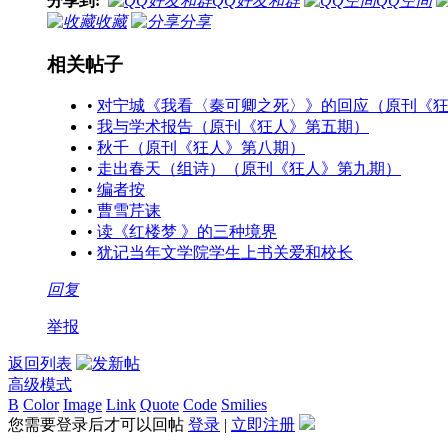
分享到:
QQ好友和群
QQ空间
收藏
分享
相关帖子
•
对宁城《我看〈秦可卿之死〉》的回应（原刊《
•
我与学术报告（原刊《狂人》第五期）
•
秋千（原刊《狂人》第八期）
•
走出春天（组诗）（原刊《狂人》第九期）
•
编者按
•
曹雪芹诔
•
读《红楼梦 》的三种境界
•
犹记当年文学院学生上书关爱和校长
回复
举报
返回列表
高级模式
B
Color
Image
Link
Quote
Code
Smilies
您需要登录后才可以回帖
登录
|
立即注册