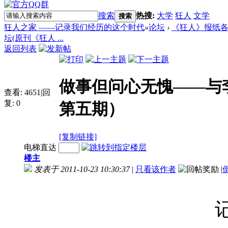
搜索
热搜:
大学
狂人
文学
搜索
狂人之家 ——记录我们经历的这个时代
»
论坛
›
《狂人》报纸
坛(原刊《狂人 ...
返回列表
做事但问心无愧——与
查看:
4651
|
回
复:
0
第五期）
[复制链接]
电梯直达
楼主
发表于 2011-10-23 10:30:37
|
只看该作者
|