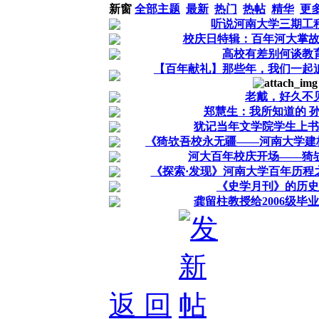
新窗
全部主题
最新
热门
热帖
精华
更
听说河南大学三期工
校庆日特辑：百年河大掌
高校有差别何谈教
【百年献礼】那些年，我们一起
老戴，好久不
郑慧生：我所知道的 
犹记当年文学院学生上书
《猗欤吾校永无疆——河南大学建校
河大百年校庆开场——猗
《探索·发现》河南大学百年历程
《史学月刊》的历史
龚留柱教授给2006级毕
返 回