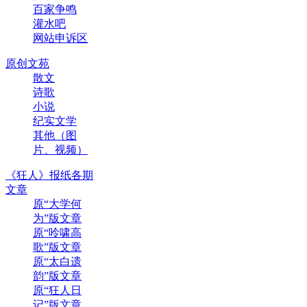
百家争鸣
灌水吧
网站申诉区
原创文苑
散文
诗歌
小说
纪实文学
其他（图
片、视频）
《狂人》报纸各期
文章
原“大学何
为”版文章
原“呤啸高
歌”版文章
原“太白遗
韵”版文章
原“狂人日
记”版文章