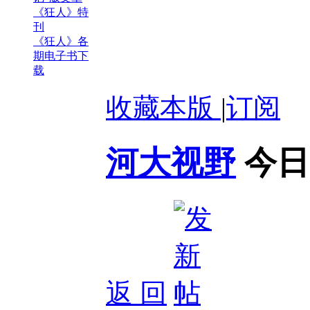
《狂人》特
刊
《狂人》各
期电子书下
载
收藏本版
|
订阅
河大视野
今日
返 回